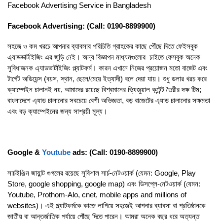
Facebook Advertising Service in Bangladesh
Facebook Advertising: (Call: 0190-8899900)
সহজে ও কম খরচে আপনার ব্যাবসার পরিচিতি গ্রাহকের কাছে পৌঁছে দিতে ফেইসবুক
এ্যাডভার্টাইজিং এর জুড়ি নেই। অন্য বিজ্ঞাপন মাধ্যমগুলোর চাইতে ফেসবুক অনেক
সুবিধাজনক এ্যাডভার্টাইজিং প্ল্যাটফর্ম। কারন এখানে নিজের প্রয়োজন মতো বাজেট এবং
টার্গেট অডিয়েন্স (বয়স, স্থান, ছেলে/মেয়ে ইত্যাদী) বলে দেয়া যায়। শুধু ডলার খরচ করে
ক্যাম্পেইন চালানই নয়, আমাদের রয়েছে বিশ্বমানের ভ্যিজুয়াল কন্টেন্ট তৈরীর দক্ষ টিম;
বাংলাদেশে এ্যাড চালানোর সবচেয়ে বেশী অভিজ্ঞতা, বড় বাজেটের এ্যাড চালানোর সক্ষমতা
এবং বড় ক্যাম্পেইনের জন্য সাশ্রয়ী মূল্য।
Google &
Youtube
ads: (Call: 0190-8899900)
সার্চইঞ্জিন জায়ান্ট গুগলের রয়েছে সুবিশাল সার্চ-নেটওয়ার্ক (যেমন: Google, Play
Store, google shopping, google map) এবং ডিসপ্লে-নেটওয়ার্ক (যেমন:
Youtube, Prothom-Alo, cnet, mobile apps and millions of
websites)। এই প্ল্যাটফর্মকে কাজে লাগিয়ে সহজেই আপনার ব্যাবসা বা প্রতিষ্ঠানকে
জাতীয় বা আন্তর্জাতিক পর্যায়ে পৌঁছে দিতে পারেন। আমরা অনেক বছর ধরে অত্যন্ত